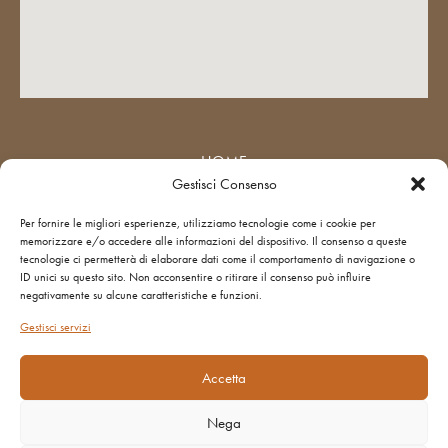
HOME
Gestisci Consenso
STUDIO
Per fornire le migliori esperienze, utilizziamo tecnologie come i cookie per
SERVIZI
memorizzare e/o accedere alle informazioni del dispositivo. Il consenso a queste
tecnologie ci permetterà di elaborare dati come il comportamento di navigazione o
FAQs
ID unici su questo sito. Non acconsentire o ritirare il consenso può influire
negativamente su alcune caratteristiche e funzioni.
CONTATTI
Gestisci servizi
COOKIE POLICY
PRIVACY POLICY
Accetta
Nega