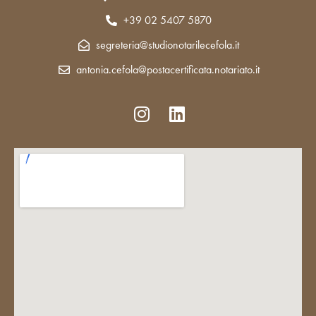
+39 02 5407 5870
segreteria@studionotarilecefola.it
antonia.cefola@postacertificata.notariato.it