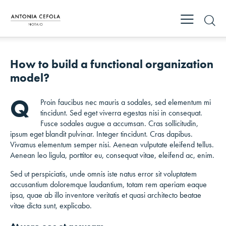
How to build a functional organization
model?
Q
Proin faucibus nec mauris a sodales, sed elementum mi
tincidunt. Sed eget viverra egestas nisi in consequat.
Fusce sodales augue a accumsan. Cras sollicitudin,
ipsum eget blandit pulvinar. Integer tincidunt. Cras dapibus.
Vivamus elementum semper nisi. Aenean vulputate eleifend tellus.
Aenean leo ligula, porttitor eu, consequat vitae, eleifend ac, enim.
Sed ut perspiciatis, unde omnis iste natus error sit voluptatem
accusantium doloremque laudantium, totam rem aperiam eaque
ipsa, quae ab illo inventore veritatis et quasi architecto beatae
vitae dicta sunt, explicabo.