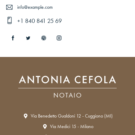
info@example.com
E-
+1 840 841 25 69
ma
Ph
il:
on
e:
Via Benedetto Gualdoni 12 - Cuggiono (MI)
Via Medici 15 - Milano