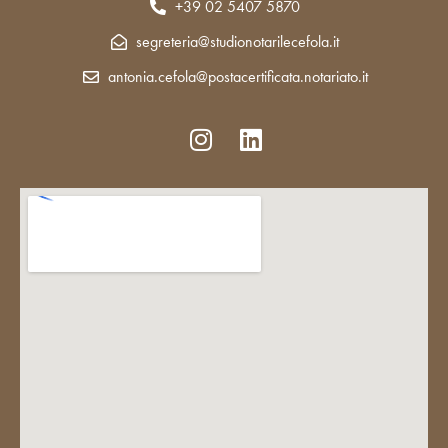
+39 02 5407 5870
segreteria@studionotarilecefola.it
antonia.cefola@postacertificata.notariato.it